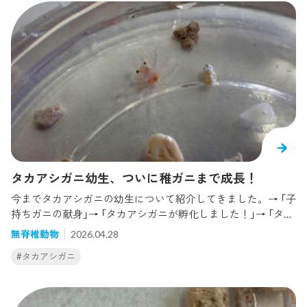
タカアシガニ幼生、ついに稚ガニまで成長！
今までタカアシガニの幼生について紹介してきました。→ 「子
持ちガニの献身」→ 「タカアシガニが孵化しました！」→ 「タカ
アシガニ幼生、メガロパまで成長！」ゾエア幼生を確認してか
無脊椎動物
2026.04.28
ら約50日、ついに...タカアシガニが稚ガニに成長しまし
#タカアシガニ
た！！！やったー！！！ 稚ガニの大きさは、脚を広げた状態
で約1cm。特徴的な長い脚や、鉗脚（ハサミ脚）を器用に使う
ところが成体とそっくりです。稚ガニになりたての頃は、体
に細かい毛が生えているのですが、餌がくっついてしまうこ