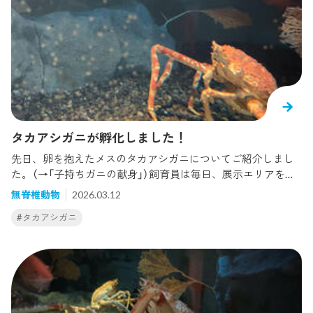
感じられるようになってきました。今年は飼育設備を見直し
たこともあり、多くのメガロパ幼生を育てることに成功して
います。この先、さらに脱皮を重ねて稚ガニへと成長してい
きます。無事に稚ガニまでたどり着けるよう、これからも丁
寧に観察と飼育を続けていきたいと思います！
タカアシガニが孵化しました！
先日、卵を抱えたメスのタカアシガニについてご紹介しまし
た。（→「子持ちガニの献身」）飼育員は毎日、展示エリアを観
察しながら赤ちゃんが産まれるのを今か今かと待っていまし
無脊椎動物
2026.03.12
た。そして今月上旬...無事に赤ちゃんの姿を確認しました！世
#タカアシガニ
界最大のカニも産まれたときはとても小さい姿をしていま
す。産まれたてのカニの赤ちゃんは「ゾエア幼生」と呼ばれ、
光に集まる習性があります。 発見した時もアクリルに向かっ
てたくさんの幼生が泳いでいました。貴重な幼生たちを大切
に育てるために、バックヤードに飼育設備をセッティングし
ました。タカアシガニの幼生はゾエア幼生、メガロパ幼生、
そして稚ガニへと変態し成長します。まずはメガロパ幼生に