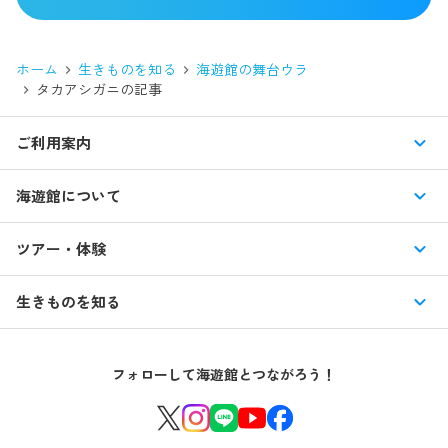
ホーム
生きものを知る
海遊館の舞台ウラ
タカアシガニ
の記事
ご利用案内
営業時間・休館日
海遊館について
入館料・その他チケット
展示紹介
ツアー・体験
交通アクセス・駐車場
特別企画展
イベント
館内情報
生きものを知る
はじめての海遊館
海遊館ガイドツアー
生きもの図鑑
団体のお客様
海遊館を120%楽しむ
音声ガイド / 海遊館探検隊 すたんぷノート
フォローして海遊館とつながろう！
環境保全への取り組み
よくある質問・お問い合わせ
海遊館ニュース
生きものたちのお食事タイム
海遊館の舞台ウラ
夜の海遊館