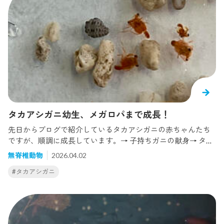
とがあります。目と目の間から背中にかけてなどにくっつい
ている、白っぽいものは餌のサクラエビ（の身）です。メガロ
パ幼生と比較してみても、足が長く伸びて形が大きく変化し
た様子がわかるかと思います。ここまで成長させるために飼
育員たちは毎日の水替えやエサやりなどを丁寧に行ってきま
した。タカアシガニの幼生を稚ガニまで成長させることはと
ても難しいのですが、研究者の皆様のアドバイスもいただき
ながら、今年も無事に稚ガニまで成長させることができまし
た。そして今年は、この貴重な姿をお客様にもご覧いただけ
るよう、エントランスビル4F飼育員カウンターにてタカアシ
タカアシガニ幼生、メガロパまで成長！
ガニ幼生の展示をスタートしました！現在はメガロパ幼生と
先日からブログで紹介しているタカアシガニの赤ちゃんたち
稚ガニの両方の姿をご覧いただけます。今しか見ることがで
ですが、順調に成長しています。→ 子持ちガニの献身→ タカ
きない貴重なタカアシガニの様子を、この機会にぜひご覧く
アシガニが孵化しました！前回ご紹介したゾエア1期から約1
ださい！！（※生きものの状態により、予告なく展示を中止、
無脊椎動物
2026.04.02
0日ほどでゾエア2期へと成長しました。その後も毎日の水替
終了する場合がございます。）
#タカアシガニ
えやエサやりなどを続けたところ、ゾエア2期を確認してから
約10日後（孵化から約20日後）、ついにメガロパ幼生への変態
を確認しました！メガロパ幼生は、カニの形にぐっと近づく
発育段階です。実際に観察してみると、脚でしっかり砂をつ
かむ様子も見られ、ゾエア幼生のときよりも「カニらしさ」が