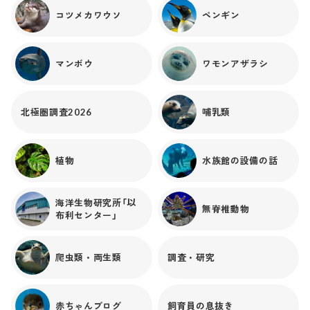
コツメカワウソ
ペンギン
マンボウ
ワモンアザラシ
北極圏調査2026
哺乳類
植物
水族館の設備の話
海洋生物研究所「以
無脊椎動物
布利センター」
爬虫類・両生類
調査・研究
赤ちゃんブログ
飼育員の息抜き