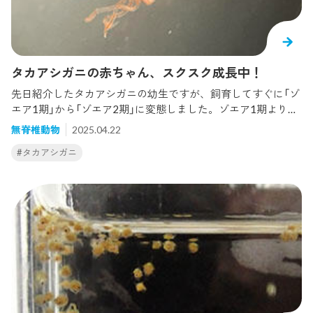
脱皮殻標本です。
タカアシガニの赤ちゃん、スクスク成長中！
先日紹介したタカアシガニの幼生ですが、飼育してすぐに「ゾ
エア1期」から「ゾエア2期」に変態しました。ゾエア1期より背
中が盛り上がったように見えます。 ゾエア1期ゾエア2期その
無脊椎動物
2025.04.22
後も毎日餌やりや水換えを続けたところ、ようやく「メガロパ
#タカアシガニ
幼生」まで変態しました！だいぶカニっぽい形になってきまし
た。メガロパ幼生 まだ泳ぎもしますが、足を上手に使えるよ
うになってきました。このまま稚ガニまで無事に成長してく
れますように！