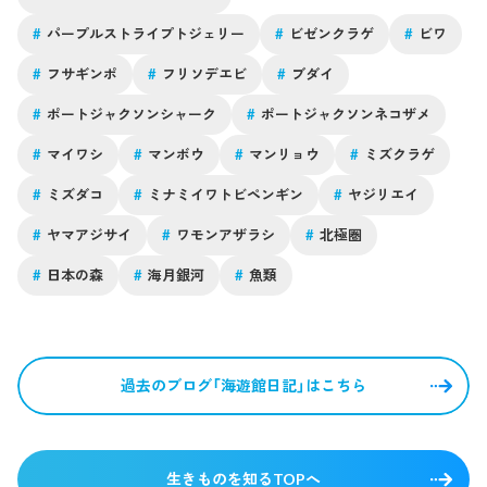
#
パープルストライプトジェリー
#
ビゼンクラゲ
#
ビワ
#
フサギンポ
#
フリソデエビ
#
ブダイ
#
ポートジャクソンシャーク
#
ポートジャクソンネコザメ
#
マイワシ
#
マンボウ
#
マンリョウ
#
ミズクラゲ
#
ミズダコ
#
ミナミイワトビペンギン
#
ヤジリエイ
#
ヤマアジサイ
#
ワモンアザラシ
#
北極圏
#
日本の森
#
海月銀河
#
魚類
過去のブログ「海遊館日記」はこちら
生きものを知るTOPへ