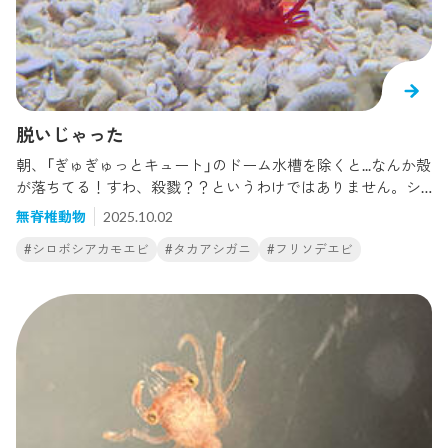
脱いじゃった
朝、「ぎゅぎゅっとキュート」のドーム水槽を除くと...なんか殻
が落ちてる！すわ、殺戮？？というわけではありません。シ
ロボシアカモエビが脱皮したのですね。実はここにはシロボ
無脊椎動物
2025.10.02
シアカモエビが2個体いて、2個体とも殻のそばにいました。
#シロボシアカモエビ
#タカアシガニ
#フリソデエビ
なので、この殻は写真のエビが脱いだかどうかは不明です。
エビやカニの仲間は成長に伴い脱皮します。抜け殻の様子を
見る限り、頭の部分と胴の部分に分かれているので、頭と胴
の間からすぽっと抜けたことがわかります。頭の殻には白い
模様もきちんとついているし、触覚や足の1本1本までもきれ
いに抜けたんですね。すごーい。ドーム水槽にはオトヒメエ
ビが、その横にはフリソデエビがいて、「ぎゅぎゅっとキュー
ト」は今、エビが多めに見られます。いつか他のエビたちの脱
皮殻も見てみたいものです。おまけこちらはタカアシガニの