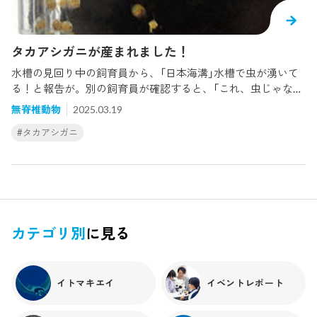
タカアシガニが産まれました！
水槽の見回り中の飼育員から、「日本海溝」水槽で虫が湧いて
る！と報告が。別の飼育員が確認すると、「これ、虫じゃなく
てゾエアじゃないですか？」よく見ると、小さな甲殻類の幼生
無脊椎動物
2025.03.19
がたくさん泳いでいました！取り上げて観察してみます。 ゾ
#タカアシガニ
エア幼生とは、甲殻類が卵から孵化した直後の姿で、他のプ
ランクトンのように海中を漂いながら成長していきます。つ
まり、この水槽で飼育していた抱卵中のタカアシガニから無
事に孵化したということです！2023年、海遊館は世界の水族
館で初めてタカアシガニのゾエア幼生から稚ガニまでの飼育
に成功しました。（→「タカアシガニの成長記録Part.2」）そし
て今回、2年ぶりにゾエア幼生を入手！今年も稚ガニまでの成
カテゴリ別
に見る
長を目指して大切に育てていきます。この小さな命がどのよ
うに成長していくのか、ぜひ一緒に見守ってください。いず
れ皆さまに小さなタカアシガニをお見せできる日を楽しみに
イトマキエイ
イベントレポート
しています！