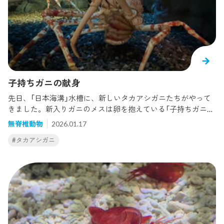
なれるよう大切にお世話したいと思います！
子持ちガニの献身
先日、「日本海溝」水槽に、新しいタカアシガニたちがやって
きました。新入りガニのメスは卵を抱えている「子持ちガニ」
です。メスは産卵した後、腹部（ふんどしとも呼ばれていま
無脊椎動物
2026.01.17
す）の内側で卵が孵化するまで大事に守ります。時折腹部を開
#タカアシガニ
いて卵に新鮮な海水を送り込んだり、ハサミでお手入れした
り...卵のお世話をする子持ちガニたちは母性に溢れています。
送り込まれた海水でふわふわなびく卵たちもどこか気持ちよ
さそう...？子持ちガニたちは水槽に隣接する「cafe R.O.F」から
ご覧いただけます。オスとメスは腹部の形が違います。丸く
て大きな腹部がメスの特徴です。卵のお世話は孵化する3月頃
まで観察できますので、ぜひお立ち寄りください。（小さい卵
がたくさんなので、集合体恐怖症の方はご注意を...）