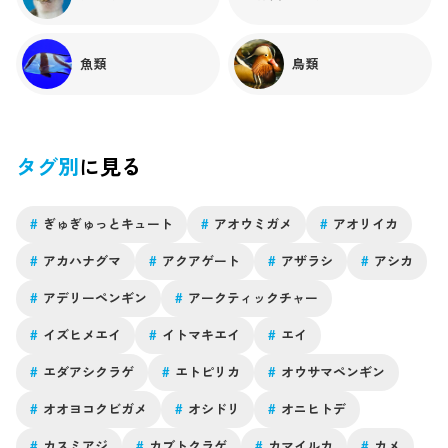
魚類
鳥類
タグ別
に見る
#
ぎゅぎゅっとキュート
#
アオウミガメ
#
アオリイカ
#
アカハナグマ
#
アクアゲート
#
アザラシ
#
アシカ
#
アデリーペンギン
#
アークティックチャー
#
イズヒメエイ
#
イトマキエイ
#
エイ
#
エダアシクラゲ
#
エトピリカ
#
オウサマペンギン
#
オオヨコクビガメ
#
オシドリ
#
オニヒトデ
#
カスミアジ
#
カブトクラゲ
#
カマイルカ
#
カメ