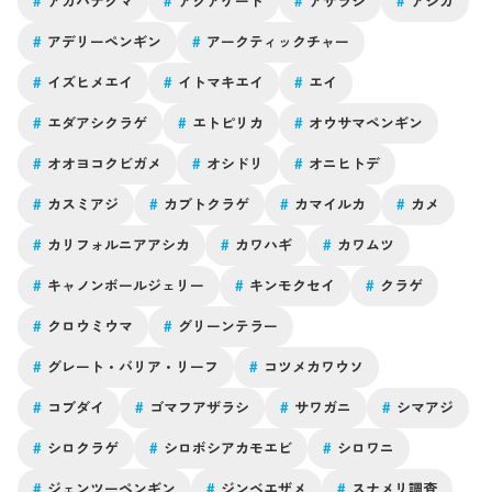
#
アカハナグマ
#
アクアゲート
#
アザラシ
#
アシカ
#
アデリーペンギン
#
アークティックチャー
#
イズヒメエイ
#
イトマキエイ
#
エイ
#
エダアシクラゲ
#
エトピリカ
#
オウサマペンギン
#
オオヨコクビガメ
#
オシドリ
#
オニヒトデ
#
カスミアジ
#
カブトクラゲ
#
カマイルカ
#
カメ
#
カリフォルニアアシカ
#
カワハギ
#
カワムツ
#
キャノンボールジェリー
#
キンモクセイ
#
クラゲ
#
クロウミウマ
#
グリーンテラー
#
グレート・バリア・リーフ
#
コツメカワウソ
#
コブダイ
#
ゴマフアザラシ
#
サワガニ
#
シマアジ
#
シロクラゲ
#
シロボシアカモエビ
#
シロワニ
#
ジェンツーペンギン
#
ジンベエザメ
#
スナメリ調査