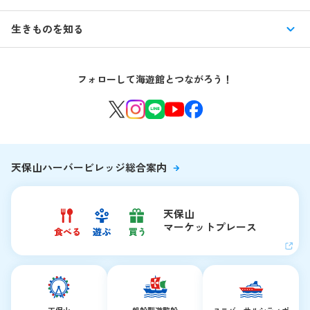
交通アクセス・駐車場
特別企画展
イベント
館内情報
生きものを知る
はじめての海遊館
海遊館ガイドツアー
生きもの図鑑
団体のお客様
海遊館を120%楽しむ
音声ガイド / 海遊館探検隊 すたんぷノート
フォローして海遊館とつながろう！
環境保全への取り組み
よくある質問・お問い合わせ
海遊館ニュース
生きものたちのお食事タイム
海遊館の舞台ウラ
夜の海遊館
天保山ハーバービレッジ総合案内
天保山
マーケットプレース