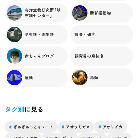
海洋生物研究所「以
無脊椎動物
布利センター」
爬虫類・両生類
調査・研究
赤ちゃんブログ
飼育員の息抜き
魚類
鳥類
タグ別
に見る
#
ぎゅぎゅっとキュート
#
アオウミガメ
#
アオリイカ