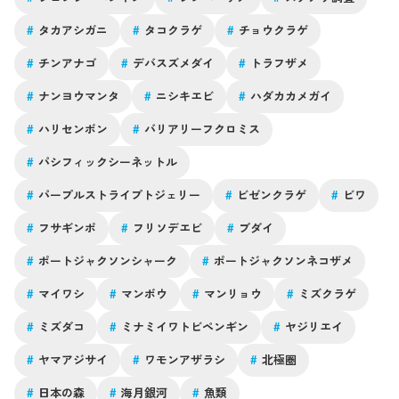
#
タカアシガニ
#
タコクラゲ
#
チョウクラゲ
#
チンアナゴ
#
デバスズメダイ
#
トラフザメ
#
ナンヨウマンタ
#
ニシキエビ
#
ハダカカメガイ
#
ハリセンボン
#
バリアリーフクロミス
#
パシフィックシーネットル
#
パープルストライプトジェリー
#
ビゼンクラゲ
#
ビワ
#
フサギンポ
#
フリソデエビ
#
ブダイ
#
ポートジャクソンシャーク
#
ポートジャクソンネコザメ
#
マイワシ
#
マンボウ
#
マンリョウ
#
ミズクラゲ
#
ミズダコ
#
ミナミイワトビペンギン
#
ヤジリエイ
#
ヤマアジサイ
#
ワモンアザラシ
#
北極圏
#
日本の森
#
海月銀河
#
魚類