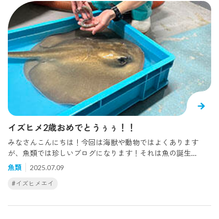
イズヒメ2歳おめでとうぅぅ！！
みなさんこんにちは！今回は海獣や動物ではよくあります
が、魚類では珍しいブログになります！それは魚の誕生
日！！ということで、6月1日、バックヤードで飼育している
魚類
2025.07.09
3尾のイズヒメエイが2歳になりました！拍手～っ！お祝いに
#イズヒメエイ
誕生日ケーキを作ろうと思ったのですが、なかなかいい案が
思いつかず、とても簡単な誕生日ケーキをつくってみまし
た。それがこちら！シシャモで数字の2を作ってみました。笑
こ、こういうのって気持ちが大事ですからね！手抜きなわけ