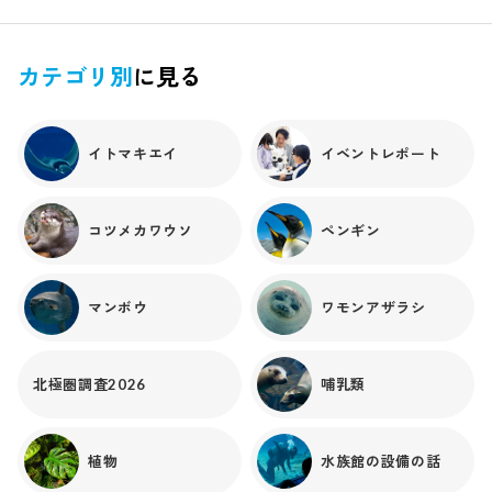
ではないですからね！毎月月初めにイズヒメエイの計測を行
っているため、ケーキと共にお祝いしてみました！この子は
一番大きなエイで体重はなんと5.58kg！一番小さいエイが1.5
カテゴリ別
に見る
4ｋｇなのでおよそ3.6倍．．．！成長率の違いに驚かされま
す。これが産まれた日の写真で、体重は平均で174gでした！
成長を感じられて、とてもうれしいです！現在、このエイた
イトマキエイ
イベントレポート
ちの両親は「太平洋」水槽にともに展示しています。イズヒメ
エイと非常に似ているアカエイと間違えないように！お腹側
の縁が黄色いのがアカエイ、茶色いのがイズヒメエイです！
コツメカワウソ
ペンギン
両方ともオスとメスが一匹ずついますので探してみてくださ
いね！
マンボウ
ワモンアザラシ
北極圏調査2026
哺乳類
植物
水族館の設備の話