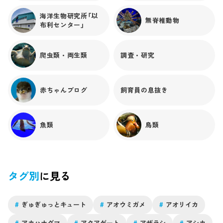
海洋生物研究所「以
無脊椎動物
布利センター」
爬虫類・両生類
調査・研究
赤ちゃんブログ
飼育員の息抜き
魚類
鳥類
タグ別
に見る
#
ぎゅぎゅっとキュート
#
アオウミガメ
#
アオリイカ
#
アカハナグマ
#
アクアゲート
#
アザラシ
#
アシカ