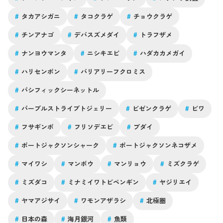
#
タカアシガニ
#
タコクラゲ
#
チョウクラゲ
#
チンアナゴ
#
デバスズメダイ
#
トラフザメ
#
ナンヨウマンタ
#
ニシキエビ
#
ハダカカメガイ
#
ハリセンボン
#
バリアリーフクロミス
#
パシフィックシーネットル
#
パープルストライプトジェリー
#
ビゼンクラゲ
#
ビワ
#
フサギンポ
#
フリソデエビ
#
ブダイ
#
ポートジャクソンシャーク
#
ポートジャクソンネコザメ
#
マイワシ
#
マンボウ
#
マンリョウ
#
ミズクラゲ
#
ミズダコ
#
ミナミイワトビペンギン
#
ヤジリエイ
#
ヤマアジサイ
#
ワモンアザラシ
#
北極圏
#
日本の森
#
海月銀河
#
魚類