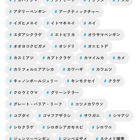
#
アデリーペンギン
#
アークティックチャー
#
イズヒメエイ
#
イトマキエイ
#
エイ
#
エダアシクラゲ
#
エトピリカ
#
オウサマペンギン
#
オオヨコクビガメ
#
オシドリ
#
オニヒトデ
#
カスミアジ
#
カブトクラゲ
#
カマイルカ
#
カメ
#
カリフォルニアアシカ
#
カワハギ
#
カワムツ
#
キャノンボールジェリー
#
キンモクセイ
#
クラゲ
#
クロウミウマ
#
グリーンテラー
#
グレート・バリア・リーフ
#
コツメカワウソ
#
コブダイ
#
ゴマフアザラシ
#
サワガニ
#
シマアジ
#
シロクラゲ
#
シロボシアカモエビ
#
シロワニ
#
ジェンツーペンギン
#
ジンベエザメ
#
スナメリ調査