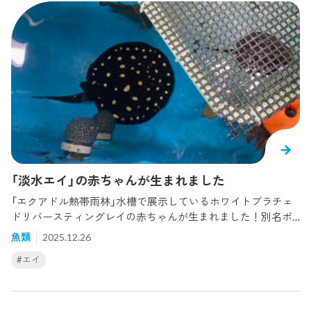
「淡水エイ」の赤ちゃんが生まれました
「エクアドル熱帯雨林」水槽で展示しているホワイトブラチェ
ドリバースティングレイの赤ちゃんが生まれました！別名ポ
ルカドットスティングレイとも呼ばれる魚で、淡水に棲むエ
魚類
2025.12.26
イです。エイやサメは交尾の際にオスがメスのヒレに噛みつ
#エイ
く様子がよく見られます。ある日展示しているメスのヒレ周
りに噛まれたような跡があり、もしかして...？と思い、検査を
するとお腹の中に赤ちゃんがいました！そのメスはバックヤ
ードの水槽へと移動させ、たくさんの餌を与えて出産の準備