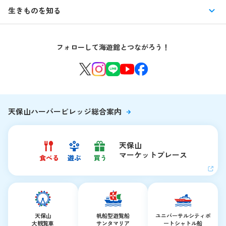
イベント
館内情報
生きものを知る
はじめての海遊館
海遊館ガイドツアー
生きもの図鑑
団体のお客様
海遊館を120%楽しむ
音声ガイド / 海遊館探検隊 すたんぷノート
フォローして海遊館とつながろう！
環境保全への取り組み
よくある質問・お問い合わせ
海遊館ニュース
生きものたちのお食事タイム
海遊館の舞台ウラ
夜の海遊館
天保山ハーバービレッジ総合案内
天保山
マーケットプレース
天保山
帆船型遊覧船
ユニバーサルシティ
ポ
大観覧車
サンタマリア
ートシャトル船