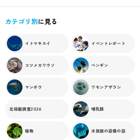
をしました。ホワイトブラチェドリバースティングレイは胎
生エイ類で、母親の体内で卵がかえり、赤ちゃんを出産しま
す。2025年9月9日16時頃、バックヤードの水槽に赤ちゃん
カテゴリ別
に見る
が生まれていました！カゴの中にいるのが赤ちゃん、底にい
るのがお母さんです。全長（尻尾の先まで長さ）は15cmほど
で、大人と同じように黒い背中に白のドット模様がありま
イトマキエイ
イベントレポート
す。最初は餌をなかなか食べてくれませんでしたが、徐々に
アカムシに反応して食べてくれるようになりました！今では
細かくしたエビのむき身なども食べるようになり、すくすく
コツメカワウソ
ペンギン
成長中です。 大きくなったらみんなにみてもらおうね～。
マンボウ
ワモンアザラシ
北極圏調査2026
哺乳類
植物
水族館の設備の話