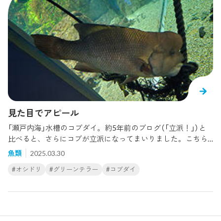
を雌性先熟といいます。他にもハタやハゼの仲間も雌性先熟
の性転換をする種類がいます。雌性先熟に該当するハナダイ
の仲間逆にオス→メスの性転換をする魚もいます。こちらは
「グレート・バリア・リーフ」水槽で示されているクマノミや
クロダイ等が該当します。こちらは雌性先熟の反対で雄性先
熟といいます。雄性先熟に該当するクマノミそして一部のハ
ゼの仲間などはメス→オス、オス→メスの両方に性転換でき
る種類もいます。魚類にとって、性転換というのはよくある
ことなのかもしれません。このように魚類が性転換する理由
としては多くの子孫を残せるよう、生存競争を有利に進める
見た目でアピール
ためだと考えられています。雌性先熟では、初めはメスで、
「瀬戸内海」水槽のコブダイ。約5年前のブログ（「立派！」）と
大きくなってからオスになると、縄張りを広く守ることがで
比べると、さらにコブが立派になってまいりました。こちら
き、多くのメスと子孫を残せる可能性が出てきます。逆に雄
は「エクアドル熱帯雨林」水槽のグリーンテラーです。コブの
性先熟では、一番大きな個体がメスになれば、より多くの卵
魚類
2025.03.30
大きなグリーンテラーは、なわばりを持ち、他の魚が近づく
を産むことができるため、子孫を残しやすくなります。とく
#オシドリ
#グリーンテラー
#コブダイ
とオラオラしています。他にコブをもつ魚としては現在、当
にコブダイなどのブダイの仲間やハナダイの仲間はオスとメ
館にはいませんがナポレオンことメガネモチノウオなどがい
スで姿かたちが違う種類もいるので、ぜひ水槽をよく観察し
ます。コブがボナパルト・ナポレオンの帽子に似ていること
てみてくださいね。
から「ナポレオンフィッシュ」と呼ばれています。では、この
コブはなにからできているのでしょう？触ってみるとぷよぷ