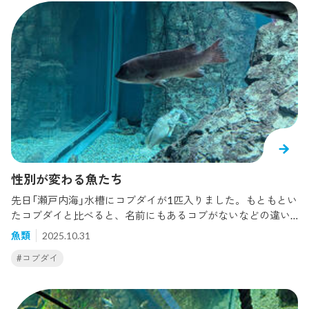
性別が変わる魚たち
先日「瀬戸内海」水槽にコブダイが1匹入りました。もともとい
たコブダイと比べると、名前にもあるコブがないなどの違い
がありますね。今回入ったコブダイ↓先に展示されていたコ
魚類
2025.10.31
ブダイ↓今回入ったコブダイはメスの個体です。先に水槽に
#コブダイ
入っていたのはオスのコブダイで、比べると大きさ、そして
頭のコブがあるかないかの違いが良くわかりますコブダイは
大きくなるまでメスで、成長するとオスになりコブが出てき
ます。このメス→オスに性転換（性別が変わること）すること