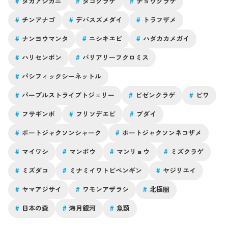
#
タカアシガニ
#
タコクラゲ
#
チョウクラゲ
#
チンアナゴ
#
デバスズメダイ
#
トラフザメ
#
ナンヨウマンタ
#
ニシキエビ
#
ハダカカメガイ
#
ハリセンボン
#
バリアリーフクロミス
#
パシフィックシーネットル
#
パープルストライプトジェリー
#
ビゼンクラゲ
#
ビワ
#
フサギンポ
#
フリソデエビ
#
ブダイ
#
ポートジャクソンシャーク
#
ポートジャクソンネコザメ
#
マイワシ
#
マンボウ
#
マンリョウ
#
ミズクラゲ
#
ミズダコ
#
ミナミイワトビペンギン
#
ヤジリエイ
#
ヤマアジサイ
#
ワモンアザラシ
#
北極圏
#
日本の森
#
海月銀河
#
魚類