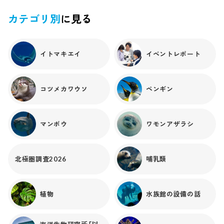
よしますから、骨ではありません。ということは？？実は脂
肪のかたまりなんです。哺乳類ではありますが、同じように
カテゴリ別
に見る
頭にコブのようなものを持つのがシロイルカ。これは「メロ
ン」と呼ばれる器官で、脂肪からできています。イルカの仲間
はメロンを有し、音や超音波を集めて物にぶつけて反射させ
イトマキエイ
イベントレポート
ることで、大きさや方向などを知ると言われています。魚の
コブは当館のコブダイにしても、グリーンテラーにしても、
成長とともに徐々に大きくなり、なわばりを持ったり闘争し
コツメカワウソ
ペンギン
たりすることから、コブをもつのはオスで、コブはメスに対
するアピールになると考えられています。以前、テレビで日
本海のある場所に暮らすコブダイの番組を見たのですが、そ
マンボウ
ワモンアザラシ
れは立派なコブを持っていて、多くのメスと暮らしていまし
た。でも、他のオスとなわばりを争い、顔を合わせれば闘争
の日々で、年をとると若いものになわばりを奪われてしまう...
たいへんな世界だと思います。鳥類や魚類の一部のオスは派
北極圏調査2026
哺乳類
手な色合いをしています。生きものにとって、見た目でのア
ピールは重要なのです。▲オシドリ（右がオス）
植物
水族館の設備の話