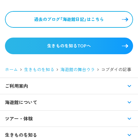
過去のブログ「海遊館日記」はこちら
生きものを知るTOPへ
ホーム
生きものを知る
海遊館の舞台ウラ
コブダイ
の記事
ご利用案内
営業時間・休館日
海遊館について
入館料・その他チケット
展示紹介
ツアー・体験
交通アクセス・駐車場
特別企画展
イベント
館内情報
生きものを知る