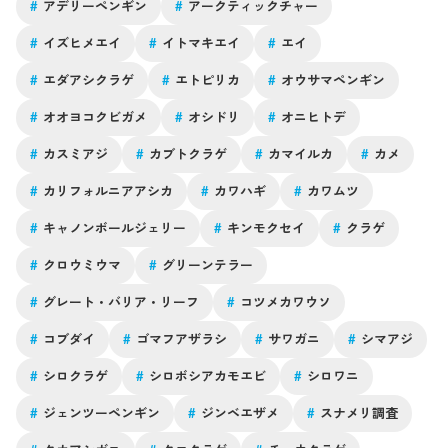
#
アデリーペンギン
#
アークティックチャー
#
イズヒメエイ
#
イトマキエイ
#
エイ
#
エダアシクラゲ
#
エトピリカ
#
オウサマペンギン
#
オオヨコクビガメ
#
オシドリ
#
オニヒトデ
#
カスミアジ
#
カブトクラゲ
#
カマイルカ
#
カメ
#
カリフォルニアアシカ
#
カワハギ
#
カワムツ
#
キャノンボールジェリー
#
キンモクセイ
#
クラゲ
#
クロウミウマ
#
グリーンテラー
#
グレート・バリア・リーフ
#
コツメカワウソ
#
コブダイ
#
ゴマフアザラシ
#
サワガニ
#
シマアジ
#
シロクラゲ
#
シロボシアカモエビ
#
シロワニ
#
ジェンツーペンギン
#
ジンベエザメ
#
スナメリ調査