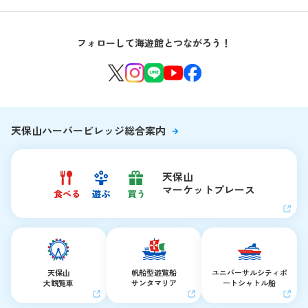
はじめての海遊館
海遊館ガイドツアー
生きもの図鑑
団体のお客様
海遊館を120%楽しむ
音声ガイド / 海遊館探検隊 すたんぷノート
フォローして海遊館とつながろう！
環境保全への取り組み
よくある質問・お問い合わせ
海遊館ニュース
生きものたちのお食事タイム
海遊館の舞台ウラ
夜の海遊館
天保山ハーバービレッジ総合案内
天保山
マーケットプレース
天保山
帆船型遊覧船
ユニバーサルシティ
ポ
大観覧車
サンタマリア
ートシャトル船