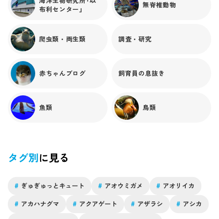
海洋生物研究所「以
無脊椎動物
布利センター」
爬虫類・両生類
調査・研究
赤ちゃんブログ
飼育員の息抜き
魚類
鳥類
タグ別
に見る
#
ぎゅぎゅっとキュート
#
アオウミガメ
#
アオリイカ
#
アカハナグマ
#
アクアゲート
#
アザラシ
#
アシカ