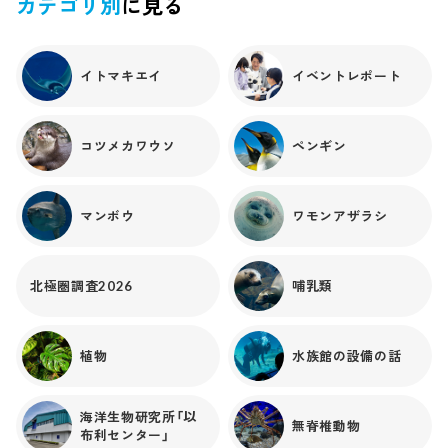
カテゴリ別
に見る
イトマキエイ
イベントレポート
コツメカワウソ
ペンギン
マンボウ
ワモンアザラシ
北極圏調査2026
哺乳類
植物
水族館の設備の話
海洋生物研究所「以
無脊椎動物
布利センター」