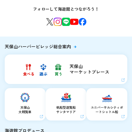
海遊館を120%楽しむ
音声ガイド / 海遊館探検隊 すたんぷノート
フォローして海遊館とつながろう！
環境保全への取り組み
よくある質問・お問い合わせ
海遊館ニュース
生きものたちのお食事タイム
海遊館の舞台ウラ
夜の海遊館
天保山ハーバービレッジ総合案内
天保山
マーケットプレース
天保山
帆船型遊覧船
ユニバーサルシティ
ポ
大観覧車
サンタマリア
ートシャトル船
海遊館プロデュース