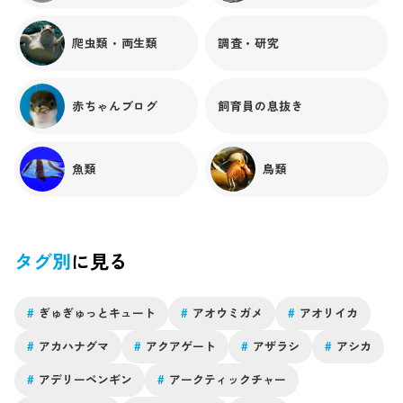
爬虫類・両生類
調査・研究
赤ちゃんブログ
飼育員の息抜き
魚類
鳥類
タグ別
に見る
#
ぎゅぎゅっとキュート
#
アオウミガメ
#
アオリイカ
#
アカハナグマ
#
アクアゲート
#
アザラシ
#
アシカ
#
アデリーペンギン
#
アークティックチャー