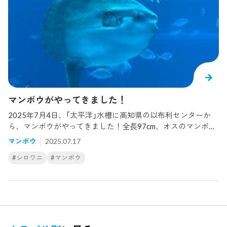
られたのは、ちょうど歯が抜け落ちる直前の様子でした。水
槽を掃除していると、たまに抜け落ちた歯が見つかることが
あります。こちらが実際に拾ったシロワニの歯です。鋭い形
をしていますよね。この鋭い歯で、シロワニは獲物をしっか
りと捕らえて逃がさないようにしているのです。ちなみに、
サメの種類によって歯の形や役割はさまざまです。映画で有
名なホホジロザメのように、獲物を切り裂くために歯の先端
がのこぎり状になっているものもいれば、ジンベエザメのよ
うに餌を水ごと吸い込むことで食べる種では、歯をほとんど
マンボウがやってきました！
使わないため、小さく退化していると考えられています。ホ
2025年7月4日、「太平洋」水槽に高知県の以布利センターか
ホジロザメの歯ジンベエザメの歯ご来館の際には、ぜひシロ
ら、マンボウがやってきました！全長97cm、オスのマンボウ
ワニや他のサメの「歯」にも注目してみてくださいね！
です。たくさんの魚たち、ジンベエザメやシロワニなどの大
マンボウ
2025.07.17
きな生きものに囲まれ、緊張しているかと思われましたが、
#シロワニ
#マンボウ
翌日にはシロワニと並んで泳ぐ姿が見られ、早くも水槽に溶
け込んでいました。現在「太平洋」水槽では、ジンベエザメ2
匹、シロワニ2匹、マンボウ2匹、ナンヨウマンタ、イトマキ
エイなど、他にも様々な種類のエイやサメ、魚たちを見るこ
とができます。見どころ満載の「太平洋」水槽をぜひ見に来て
ください！！