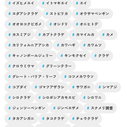
#
イズヒメエイ
#
イトマキエイ
#
エイ
#
エダアシクラゲ
#
エトピリカ
#
オウサマペンギン
#
オオヨコクビガメ
#
オシドリ
#
オニヒトデ
#
カスミアジ
#
カブトクラゲ
#
カマイルカ
#
カメ
#
カリフォルニアアシカ
#
カワハギ
#
カワムツ
#
キャノンボールジェリー
#
キンモクセイ
#
クラゲ
#
クロウミウマ
#
グリーンテラー
#
グレート・バリア・リーフ
#
コツメカワウソ
#
コブダイ
#
ゴマフアザラシ
#
サワガニ
#
シマアジ
#
シロクラゲ
#
シロボシアカモエビ
#
シロワニ
#
ジェンツーペンギン
#
ジンベエザメ
#
スナメリ調査
#
タカアシガニ
#
タコクラゲ
#
チョウクラゲ