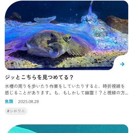
ジッとこちらを見つめてる？
水槽の周りを歩いたり作業をしていたりすると、時折視線を
感じることがあります。も、もしかして幽霊！？と視線の方
を見ると... きゃ〜！シロワニがこちらを狙ってる！？ 生きも
魚類
2025.08.28
のたちがこちらを見つめている瞬間、つまりは正面から見た
#シロワニ
顔を見かけることがあります。 このシロワニは｢太平洋｣水槽
で暮らすサメで、比較的温厚な性格に反して正面から見ると
とてもイカついお顔をしています。水槽内を悠々と泳ぎ回っ
ているので、ふとした時に正面を向いて泳ぐ姿を見られるか