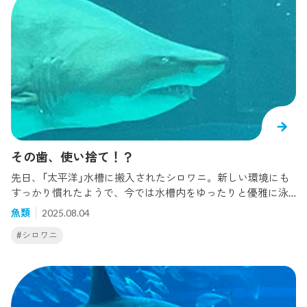
も...？？ 次はこちらです。 明らかにこちらを覗き込んでいま
すね、、？こちらはヤイトハタで、シロワニと同じく｢太平
洋｣水槽の生きものです。この魚も水槽の端っこでジッとして
いることが多く、正面のお顔を捉えやすい魚ではあります
が、こんなにも下から覗き込んでいる姿はレアです。 続いて
はこちら。 ｢瀬戸内海｣水槽よりホウボウです。翼のような形
をもった胸びれが特徴的で、胸びれの一部が変化した3対の胸
びれ（胸鰭遊離条）でよちよちと歩くように移動する魚です。
ジッとこちらを見つめる顔は、何か言いたそうに見えますね
（笑） 最後がこちら。 お、怒ってる？？ ｢北極圏｣のツノガレイ
その歯、使い捨て！？
です。目の後ろにあるツノ状の骨質突起が特徴的で、普段は
先日、「太平洋」水槽に搬入されたシロワニ。新しい環境にも
砂の下に潜りジッとしていることが多いのですが、この時は
すっかり慣れたようで、今では水槽内をゆったりと優雅に泳
珍しく砂から出ており、ムッとした口をしてこちらを見てい
ぐ姿や、大きな歯をむき出しにしてエサを食べる様子をご覧
ました（笑）個人的には顔を正面から見られる機会は少ないの
魚類
2025.08.04
いただけます。 そんなシロワニを観察していたところ、口の
で、捉えられて嬉しかったです。 皆さんも生きものを見てい
#シロワニ
端から、いつもとは違う位置に歯が見えているのを発見しま
る時に視線を感じたら振り返ってみてください。私たち飼育
した。実はこれ、シロワニの歯が生え変わろうとしていると
員もまだ見た事がない、生きものたちの多彩な顔を見られる
ころなのです。サメの仲間は、顎の内側にもたくさんの歯が
かもしれません。
並んでいて、まるでベルトコンベアのように古い歯が抜け、
新しい歯が次々と生えてくる仕組みになっています。今回見