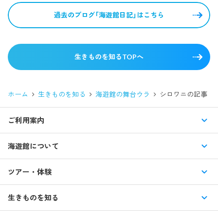
過去のブログ「海遊館日記」はこちら
生きものを知るTOPへ
ホーム
生きものを知る
海遊館の舞台ウラ
シロワニ
の記事
ご利用案内
営業時間・休館日
海遊館について
入館料・その他チケット
展示紹介
ツアー・体験
交通アクセス・駐車場
特別企画展
イベント
館内情報
生きものを知る
はじめての海遊館
海遊館ガイドツアー
生きもの図鑑
団体のお客様