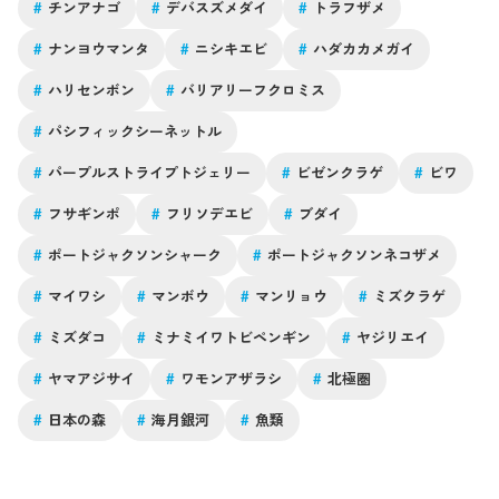
#
チンアナゴ
#
デバスズメダイ
#
トラフザメ
#
ナンヨウマンタ
#
ニシキエビ
#
ハダカカメガイ
#
ハリセンボン
#
バリアリーフクロミス
#
パシフィックシーネットル
#
パープルストライプトジェリー
#
ビゼンクラゲ
#
ビワ
#
フサギンポ
#
フリソデエビ
#
ブダイ
#
ポートジャクソンシャーク
#
ポートジャクソンネコザメ
#
マイワシ
#
マンボウ
#
マンリョウ
#
ミズクラゲ
#
ミズダコ
#
ミナミイワトビペンギン
#
ヤジリエイ
#
ヤマアジサイ
#
ワモンアザラシ
#
北極圏
#
日本の森
#
海月銀河
#
魚類