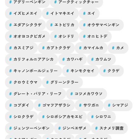
#
アデリーペンギン
#
アークティックチャー
#
イズヒメエイ
#
イトマキエイ
#
エイ
#
エダアシクラゲ
#
エトピリカ
#
オウサマペンギン
#
オオヨコクビガメ
#
オシドリ
#
オニヒトデ
#
カスミアジ
#
カブトクラゲ
#
カマイルカ
#
カメ
#
カリフォルニアアシカ
#
カワハギ
#
カワムツ
#
キャノンボールジェリー
#
キンモクセイ
#
クラゲ
#
クロウミウマ
#
グリーンテラー
#
グレート・バリア・リーフ
#
コツメカワウソ
#
コブダイ
#
ゴマフアザラシ
#
サワガニ
#
シマアジ
#
シロクラゲ
#
シロボシアカモエビ
#
シロワニ
#
ジェンツーペンギン
#
ジンベエザメ
#
スナメリ調査