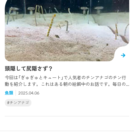
アナゴの穴、こんな感じです。チンアナゴのチンは犬の
"狆"（チン）に顔が似ていることが由来です。英語では "garden
eel" ＝「庭に生えた草」と呼ばれます。たしかに犬みたいだし
草みたいでかわいい（笑）皆さんも是非涼しい海遊館でチンア
ナゴを見て夏を感じてみませんか？
頭隠して尻隠さず？
今回は「ぎゅぎゅとキュート」で人気者のチンアナゴのチン行
動を紹介します。これはある朝の給餌中のお話です。毎日の
ように水槽の掃除が終わり、それぞれの水槽に餌を与え食い
魚類
2025.04.06
つきなど観察していました。みんな一生懸命食べていますが
#チンアナゴ
よく見てみると、、、1尾だけ、顔ではないものがゆらゆら。
これは尾？ 別の角度から見てみましょう。尾の少し横にはチ
ンアナゴの頭が。よく観察してみると、尾が出ると頭がひっ
こみ、尾が見えなくなると頭や上半身が出てきます。 他のチ
ンアナゴは垂直にもぐりこんでいますが、この魚は水平、ち