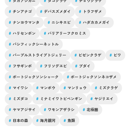
#
タカアシガニ
#
タコクラゲ
#
チョウクラゲ
#
チンアナゴ
#
デバスズメダイ
#
トラフザメ
#
ナンヨウマンタ
#
ニシキエビ
#
ハダカカメガイ
#
ハリセンボン
#
バリアリーフクロミス
#
パシフィックシーネットル
#
パープルストライプトジェリー
#
ビゼンクラゲ
#
ビワ
#
フサギンポ
#
フリソデエビ
#
ブダイ
#
ポートジャクソンシャーク
#
ポートジャクソンネコザメ
#
マイワシ
#
マンボウ
#
マンリョウ
#
ミズクラゲ
#
ミズダコ
#
ミナミイワトビペンギン
#
ヤジリエイ
#
ヤマアジサイ
#
ワモンアザラシ
#
北極圏
#
日本の森
#
海月銀河
#
魚類