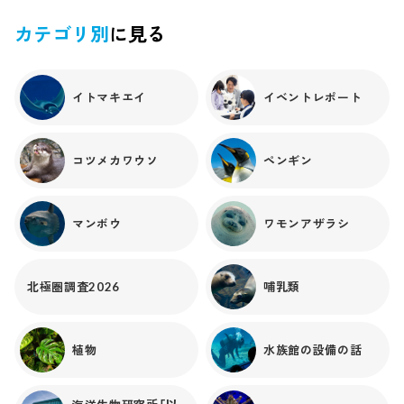
ょうど「コ」の字が横を向いたようになっているようですね。
「頭隠して尻隠さず」と言いますが、これは「尻隠して頭隠さ
カテゴリ別
に見る
ず」の状態にもなっていて、それが交互に繰り返されているみ
たいです。今回はチンアナゴの行動についてお話ししました
が、他の生物もよく観察してみるとレアな行動をしているか
イトマキエイ
イベントレポート
もしれません。ぜひお時間のある時にじっくり観察してみて
ください！！
コツメカワウソ
ペンギン
マンボウ
ワモンアザラシ
北極圏調査2026
哺乳類
植物
水族館の設備の話