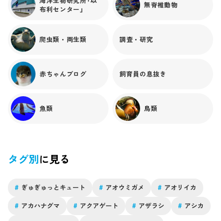
海洋生物研究所「以
無脊椎動物
布利センター」
爬虫類・両生類
調査・研究
赤ちゃんブログ
飼育員の息抜き
魚類
鳥類
タグ別
に見る
#
ぎゅぎゅっとキュート
#
アオウミガメ
#
アオリイカ
#
アカハナグマ
#
アクアゲート
#
アザラシ
#
アシカ