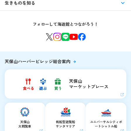
館内情報
生きものを知る
はじめての海遊館
海遊館ガイドツアー
生きもの図鑑
団体のお客様
海遊館を120%楽しむ
音声ガイド / 海遊館探検隊 すたんぷノート
フォローして海遊館とつながろう！
環境保全への取り組み
よくある質問・お問い合わせ
海遊館ニュース
生きものたちのお食事タイム
海遊館の舞台ウラ
夜の海遊館
天保山ハーバービレッジ総合案内
天保山
マーケットプレース
天保山
帆船型遊覧船
ユニバーサルシティ
ポ
大観覧車
サンタマリア
ートシャトル船