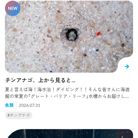
チンアナゴ、上から見ると...
夏と言えば海！海水浴！ダイビング！！そんな皆さんに海遊
館の常夏の「グレート・バリア・リーフ」水槽からお届けしま
す。今回ご紹介するのはみんな大好きチンアナゴ！そんなチ
魚類
2026.07.31
ンアナゴを飼育員ならではの角度で撮ってみました。潜水清
#チンアナゴ
掃のついでに探してみると、、あれ？？チンアナゴは砂に隠
れてしまって姿が見えません。そういえば砂に潜ってるとき
は上から見えるのかな？？そんな時にふとチンアナゴの様子
を見に行ってみると、、、、いたあ！いかがですか！！チン