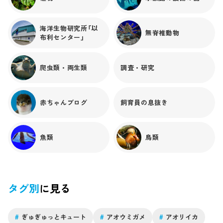
かし1個体だけで順調に数年間飼育を継続していると、なんと
卵を産んだのです！トラフザメの卵まさかのメス？でもクラ
スパーあるし・・・珍しい個体だな。と思いました。トラフ
海洋生物研究所「以
無脊椎動物
布利センター」
ザメでは、これまでにも単為生殖の報告が知られており、も
しかしたら発生するのかも...という一縷の望みを持って卵を収
集・保持していました。すると数ヵ月後に8個の卵の卵黄に胚
爬虫類・両生類
調査・研究
（赤ちゃん）が見えたのです。そしてさらに数ヵ月後に1個の卵
から稚魚が孵化したのです！（残念ながら稚魚は死亡...）その
後、産卵した親個体は海遊館に移動してしばらく飼育してい
赤ちゃんブログ
飼育員の息抜き
たのですが、残念ながら死亡してしまいました。そこで、こ
れまでに起きた色んな謎を明らかにするべく、親個体の解
剖・観察と稚魚との遺伝子の比較（親子鑑定）を行ったとこ
ろ、このトラフザメが"不完全ながら雌雄同体の特徴を持った
魚類
鳥類
うえに、"単為生殖" したことが明らかとなりました。当事者
の我々も、混乱してしまいそうな事例でした。前述したよう
に、世界中のいくつかの水族館でトラフザメが単為生殖を行
うことはこれまでにも報告されてきましたが、"雌雄同体の特
タグ別
に見る
徴を持つ個体が単為生殖を行う" という事例はこれまでサメ・
エイでも報告が無く、今回の事例が初めての報告となりまし
た。これらの出来事をまとめた論文は下記URLから要約のみ
#
ぎゅぎゅっとキュート
#
アオウミガメ
#
アオリイカ