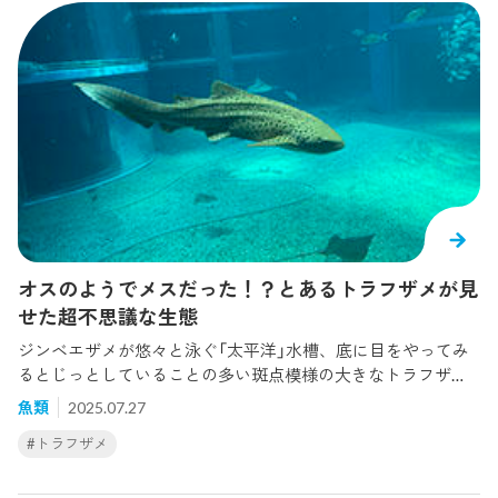
オスのようでメスだった！？とあるトラフザメが見
せた超不思議な生態
ジンベエザメが悠々と泳ぐ「太平洋」水槽、底に目をやってみ
るとじっとしていることの多い斑点模様の大きなトラフザ
メ。そんなトラフザメの不思議な生態の論文がこの度、国際
魚類
2025.07.27
学術誌に掲載されました。トラフザメはインド洋から太平洋
#トラフザメ
にかけて広く生息する底生のサメで、幼魚のころはシマシマ
模様から英語では "zebra shark（シマウマ（模様の）サメ）" なん
て呼ばれることもあります。ちなみに和名の "トラフザメ" は