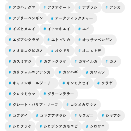
無料で閲覧可能となっております。ご興味がある方は是非ご
#
アカハナグマ
#
アクアゲート
#
アザラシ
#
アシカ
覧いただければと思います。https://onlinelibrary.wiley.com/d
oi/10.1111/jfb.70122サメやエイ、軟骨魚と呼ばれるグルー
#
アデリーペンギン
#
アークティックチャー
プは "原始的" と言われることもありますが、実はその生態に
はわかっていないことも多くあります。今回の論文がそんな
#
イズヒメエイ
#
イトマキエイ
#
エイ
サメ・エイの生態の謎解きの一助となってくれたらいいなぁ...
なんて著者は思っています。"単為生殖" のような現象は、同
#
エダアシクラゲ
#
エトピリカ
#
オウサマペンギン
一個体を長期的に観察することができる水族館からの報告が
#
オオヨコクビガメ
#
オシドリ
#
オニヒトデ
多く、実は水族館は重要な研究フィールドとなります。こん
な水族館という特殊なフィールドを活かしながら、これから
#
カスミアジ
#
カブトクラゲ
#
カマイルカ
#
カメ
もサメ・エイを始め、色々な生きものの不思議について発信
していきたいと思います。
#
カリフォルニアアシカ
#
カワハギ
#
カワムツ
#
キャノンボールジェリー
#
キンモクセイ
#
クラゲ
#
クロウミウマ
#
グリーンテラー
#
グレート・バリア・リーフ
#
コツメカワウソ
#
コブダイ
#
ゴマフアザラシ
#
サワガニ
#
シマアジ
#
シロクラゲ
#
シロボシアカモエビ
#
シロワニ