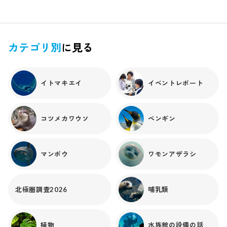
"トラ斑（ふ）のサメ" が由来といわれており、成長に合わせて
由来の生きものが変わるのも面白い特徴の一つです。トラフ
ザメを含むサメ・エイの仲間は通常、おなか側のヒレ（腹ビ
レ）にある "クラスパー" の有無で簡単にオスメスが見分けられ
カテゴリ別
に見る
ます。クラスパーはオスの特徴で、交尾の時に活躍する器官
なのです。腹側から見たイズヒメエイのオスとメスの写真（左
側がオス、右側がメス）おもしろいことに、時々、クラスパー
イトマキエイ
イベントレポート
を持っているのに卵を産む個体『雌雄同体＝オスとメスの特徴
を併せ持つ』が見られることがあります。更に、メスであって
も、オスが居ない状態で卵を産んで殖える "単為生殖" を行う
コツメカワウソ
ペンギン
種類がいるなど、サメ・エイの性別や繁殖にはたくさんの不
思議があります（しかも原因はまだハッキリとしていない...）。
今回はこんな雌雄同体と単為生殖にまつわる調査をニフレル
マンボウ
ワモンアザラシ
と海遊館の飼育員が筆頭となり、他機関と共同で研究し、論
文を執筆しました。過去にニフレルで飼育していたトラフザ
メ、よく見てみると腹ビレの付け根にとても小さなクラスパ
ーを発見しました。つまりオスですね。今回のトラフザメで
北極圏調査2026
哺乳類
確認されたクラスパー不思議だったのは、体は大人のサイズ
だったのに、クラスパーの大きさが未熟ということでした。
稀にこんなオスもいるものなんだな。と思っていました。し
植物
水族館の設備の話