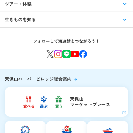
ツアー・体験
交通アクセス・駐車場
特別企画展
イベント
館内情報
生きものを知る
はじめての海遊館
海遊館ガイドツアー
生きもの図鑑
団体のお客様
海遊館を120%楽しむ
音声ガイド / 海遊館探検隊 すたんぷノート
フォローして海遊館とつながろう！
環境保全への取り組み
よくある質問・お問い合わせ
海遊館ニュース
生きものたちのお食事タイム
海遊館の舞台ウラ
夜の海遊館
天保山ハーバービレッジ総合案内
天保山
マーケットプレース