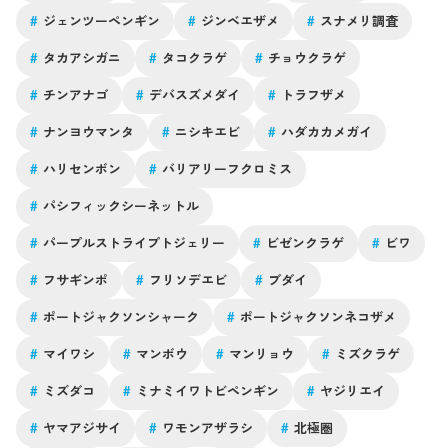
#
ジェンツーペンギン
#
ジンベエザメ
#
スナメリ調査
#
タカアシガニ
#
タコクラゲ
#
チョウクラゲ
#
チンアナゴ
#
デバスズメダイ
#
トラフザメ
#
ナンヨウマンタ
#
ニシキエビ
#
ハダカカメガイ
#
ハリセンボン
#
バリアリーフクロミス
#
パシフィックシーネットル
#
パープルストライプトジェリー
#
ビゼンクラゲ
#
ビワ
#
フサギンポ
#
フリソデエビ
#
ブダイ
#
ポートジャクソンシャーク
#
ポートジャクソンネコザメ
#
マイワシ
#
マンボウ
#
マンリョウ
#
ミズクラゲ
#
ミズダコ
#
ミナミイワトビペンギン
#
ヤジリエイ
#
ヤマアジサイ
#
ワモンアザラシ
#
北極圏