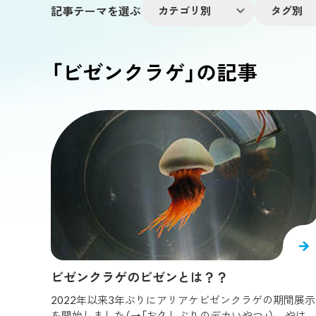
記事テーマを選ぶ
カテゴリ別
タグ別
館内情報
「ビゼンクラゲ」の記事
館内ガイ
帆船型遊
#
ぎゅぎゅっとキュート
#
アオウミガメ
#
海遊館を1
イトマキエイ
イベ
海遊館を知
#
アデリーペンギン
#
アークティックチャー
くなる情報
#
オウサマペンギン
#
オオヨコクビガメ
#
マンボウ
ワモ
#
カメ
#
カリフォルニアアシカ
#
カワハギ
#
クロウミウマ
#
グリーンテラー
#
グレー
植物
水族
#
サワガニ
#
シマアジ
#
シロクラゲ
#
#
スナメリ調査
#
タカアシガニ
#
タコクラ
爬虫類・両生類
調査・研究
ビゼンクラゲのビゼンとは？？
#
ナンヨウマンタ
#
ニシキエビ
#
ハダカカ
2022年以来3年ぶりにアリアケビゼンクラゲの期間展示
#
パープルストライプトジェリー
#
ビゼンクラ
を開始しました（→「お久しぶりのデカいやつ」）。やは