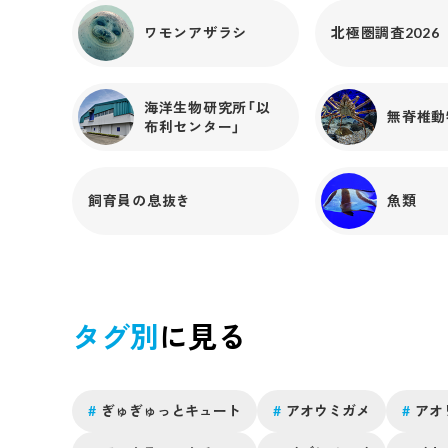
の児島郡で採取したものを命名したのだそうです。で
ワモンアザラシ
北極圏調査2026
た！岡山つまりは備前国！！備前国とは岡山県の東南部
に位置する旧国名で、玉野市や瀬戸市、備前市、岡山市
の一部などを含みます。「ビゼン」はここからきていたの
ね。備前国では奈良時代に加工したクラゲを朝廷に収め
海洋生物研究所「以
無脊椎動
ていた記録があるぐらい、昔から食用クラゲの産地だっ
布利センター」
たそうです。ちょっと時代はとびますが、江戸時代には
岡山藩から幕府へ毎年クラゲを献上していたくらいに名
産だったそう。岡山県の統計年報によれば、記録がある
飼育員の息抜き
魚類
明治30年頃から大正時代にかけては10～90トンほどの
漁獲量があり、ビゼンクラゲは岡山の主要な特産物だっ
たことがわかります。岸上氏が命名したのは明治23年
すから、ちょうど岡山でビゼンクラゲが多く獲られてい
る頃に名付けたのではないでしょうか。しかし、昭和に
入る頃には漁獲量が激減し、昭和6年には0となってし
タグ別
に見る
いました。数年後には統計年報からとうとうビゼンクラ
ゲの項目は消滅...。実は、岡山のビゼンクラゲはどこに
でもいたのではなく、当時、遠浅の広大な干潟をもつ児
島湾内のみに生息していました。児島湾は岡山市の南部
#
ぎゅぎゅっとキュート
#
アオウミガメ
#
アオ
にあります。汽水域を好むとされるビゼンクラゲは有明