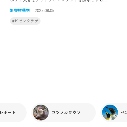
た！！！デカい！！拍手！！！！8月の頭、先輩社員と
ンネコザメ
#
マイワシ
#
マンボウ
#
マンリョウ
#
ミ
無脊椎動物
2025.08.05
採集のために福岡県に赴きました。クラゲ担当3年目の
私はアリアケビゼンクラゲの採集に行くのが初めてなの
ジリエイ
#
ヤマアジサイ
#
ワモンアザラシ
#
北極圏
#ビゼンクラゲ
で、ドキドキわくわくです...！有明海周辺の福岡県柳川
市は、「クラゲ漁師」がいる町として知られ、漁獲された
アリアケビゼンクラゲは塩漬けやミョウバンにより加工
され、中華料理の高級食材等になります。また、地元で
はお刺身として食べる文化があるのだとか！採集のため
呼
に前日入りしていたので、事前情報でそれを聞いていた
私は「これはぜひご賞味せねば！！」と地元のスーパーに
意気揚々と飛び込みましたが、お刺身用のクラゲは売り
切れでした。残念。さておき、当日はクラゲ漁師の船に
乗せていただき、漁に同行させていただきました。事前
情報では、今年は船の上がクラゲだらけになるほど大量
にいると聞いていたのですが、刺し網（生きものの通り
道に網を張る漁法）には最初全然かからず、心臓がキュ
、
っとなりました...！しかし、そこはその道ウン十年の大
ベテラン漁師さん！たくみに船を操り、形のキレイなク
レポート
コツメカワウソ
ペ
ラゲを次々とゲットすることができました！素晴らしい
っ！その後、大阪へとんぼ帰りし、クラゲの搬入を行い