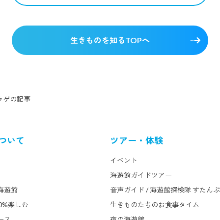
生きものを知るTOPへ
ラゲ
の記事
ついて
ツアー・体験
イベント
海遊館ガイドツアー
海遊館
音声ガイド / 海遊館探検隊 すたん
0%楽しむ
生きものたちのお食事タイム
ース
夜の海遊館