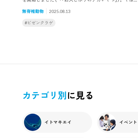
魚類
鳥類
迫力がありますね。採集に出発前、「今年は展示を成功
#
ポートジャクソンシャーク
#
ポートジャクソ
無脊椎動物
2025.08.13
させるぞ！」と準備に意気込む担当者に、私、疑問を投
げかけました。「ねえ、なんで有明海で獲れるのにビゼ
#
ミズダコ
#
ミナミイワトビペンギン
#
ヤ
#ビゼンクラゲ
ンクラゲなん？ビゼンって岡山のことよね？」すると、
「昨今の研究で、有明海で捕獲されるビゼンクラゲは "ア
#
海月銀河
#
魚類
リアケビゼンクラゲ" とされていて、他地域にいるビゼ
ンクラゲとは別種といわれているんですよ」との答えが
返ってきました。さらに「有明海ではアリアケビゼンク
ラゲは "赤クラゲ" と呼ばれていて、他に "白クラゲ" と
ばれるヒゼンクラゲもいます」とも。ん？混乱する～。
「肥前」とは佐賀県と長崎県のあたりをさすので、有明海
を含む場所であり、そこからついた名前であろうことは
まあわかります。ややこしいなあ～。それはそれとし
カテゴリ別
に見る
て、ビゼンクラゲのビゼンはどこからきたのという謎は
まだとけてはいません。ということで、調査開始！まず
はビゼンクラゲを見つけた方は誰かを調べました。学名
に Rhopilema esculentum Kishinouye, 1891 とあるので
1891年にキシノウエという方が発見したことがわかり
イトマキエイ
イベント
ます。この方は日本水産学界の発展に寄与した東京帝国
大学の岸上鎌吉氏であり、1890年（明治23年）に岡山県