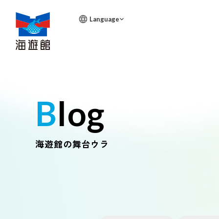
Language
Blog
海遊館の舞台ウラ
営業時間
展示紹介
バックヤ
生きもの
天保山マ
太平洋をめ
その環境を
海遊館で暮
ェック