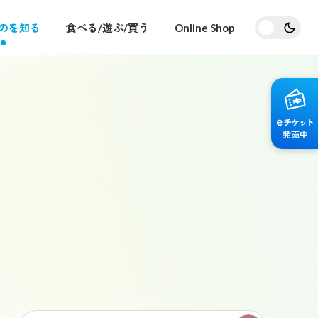
のを知る
食べる/遊ぶ/買う
Online Shop
交通アクセス・駐車場
はじめての海遊館
海遊館ガイドツアー
海遊館の舞台ウラ
天保山大観覧車
企画展を
はじめてご来館される方へ役立つ情報をま
とめました
について
現場ならではの赤ちゃん情報や生きものた
ちの普段の様子などをウラガワからお届け
します