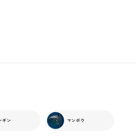
ズクラゲ
#
日本の森
ンギン
マンボウ