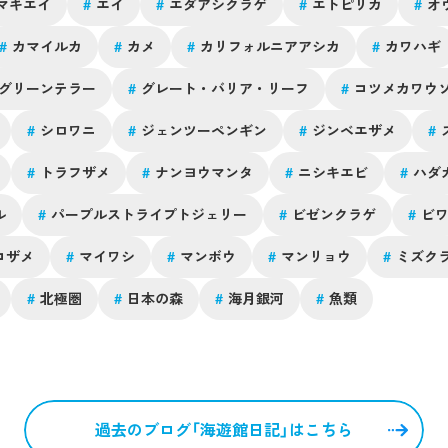
マキエイ
#
エイ
#
エダアシクラゲ
#
エトピリカ
#
オ
#
カマイルカ
#
カメ
#
カリフォルニアアシカ
#
カワハギ
グリーンテラー
#
グレート・バリア・リーフ
#
コツメカワウ
#
シロワニ
#
ジェンツーペンギン
#
ジンベエザメ
#
#
トラフザメ
#
ナンヨウマンタ
#
ニシキエビ
#
ハダ
さ
ル
#
パープルストライプトジェリー
#
ビゼンクラゲ
#
ビ
上
コザメ
#
マイワシ
#
マンボウ
#
マンリョウ
#
ミズク
#
北極圏
#
日本の森
#
海月銀河
#
魚類
過去のブログ「海遊館日記」はこちら