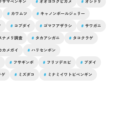
ウサマペンギン
#
オオヨコクビガメ
#
オシドリ
#
カワムツ
#
キャノンボールジェリー
ソ
#
コブダイ
#
ゴマフアザラシ
#
サワガニ
スナメリ調査
#
タカアシガニ
#
タコクラゲ
カカメガイ
#
ハリセンボン
ワ
#
フサギンポ
#
フリソデエビ
#
ブダイ
ラゲ
#
ミズダコ
#
ミナミイワトビペンギン