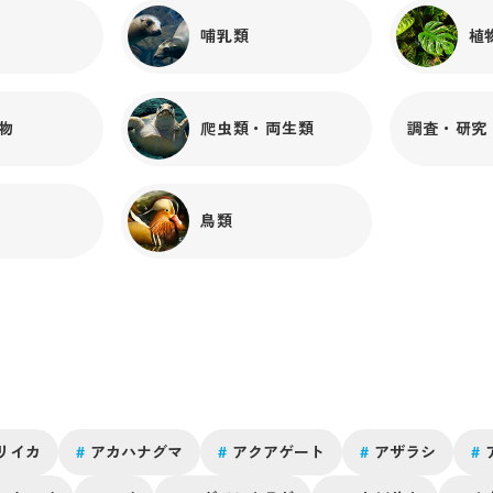
ました。さすが傘径50cm。めちゃくちゃ重い...！丁寧に
哺乳類
植
海水の濃度と水温を調整し、時間をかけて搬入しまし
た。リリース！無事に展示デビューです！さて、こちら
のアリアケビゼンクラゲですが、海遊館では以前まで
「ビゼンクラゲ」という名前で展示していました。ところ
物
爬虫類・両生類
調査・研究
が、同じく「ビゼンクラゲ属の一種」と呼ばれているクラ
ゲがいました。それがこちらのスナイロクラゲです。実
はこの2種、最近の研究で別種の可能性が出てきまし
た...！このまま同じ名前を使うのは、ややこしい！とい
鳥類
うわけで、この度「アリアケビゼンクラゲ」と「スナイロ
ビゼンクラゲ」という名前に改名されました！こちらの
で
スナイロビゼンクラゲも「海月銀河」にて展示中なので、
どこが違うのかじっくり見比べてみても良いかも知れま
せんね。心機一転、名前も新たになった、お久しぶりの
ま
デカいやつ！ぜひぜひ「海月銀河」でご覧ください！！！
リイカ
#
アカハナグマ
#
アクアゲート
#
アザラシ
#