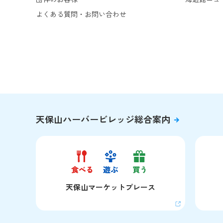
きなビゼンクラゲにとても近い仲間で、"砂の色"をして
よくある質問・お問い合わせ
いることからその名前がついた」と書いてます。このス
ナイロクラゲもスナイロビゼンクラゲとよばれることに
なったというわけ。ちょうど、今、当館育ちのクラゲを
展示中です。スナイロクラゲはウチダザリガニの命名者
である北海道大学名誉教授の内田氏が1927年に陸奥湾
および東北地方日本海沿岸に発生する種を Rhopilema as
amusi と命名しました。当時、太平洋亜熱帯水域に分布
するアリアケビゼンクラゲやヒゼンクラゲとは明らかな
生息水域の違いがあるとしていましたが、このたび、ス
ナイロクラゲ改め、スナイロビゼンクラゲとなり、学名
天保山ハーバービレッジ総合案内
はスナイロクラゲの Rhopilema asamusi が採用されまし
た。スナイロビゼンクラゲの生息地は東北から九州にか
けての日本沿岸、色も砂色？とか青とか白あって本当、
クラゲ勉強中の私には理解が難しゅうございました。
何はともあれ、ビゼンクラゲの「ビゼン」の意味がわか
り、私は大満足なのですが、岡山のクラゲのことを思う
天保山
マーケットプレース
と切ない気持ちにもなりました。有明海ではアリアケビ
ゼンクラゲがずっと生息し、ずっと有明海の名産であっ
てほしいと祈るばかりです。