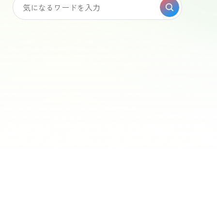
よくある質問・お問い合わせ
センター
夜の海遊館
シャトル船 キャプテンライン
#
アシカ
ペンギン
てチェッ
ゲ
#
エトピリカ
#
カマイルカ
哺乳類
#
クラゲ
フアザラシ
無脊椎動物
ジンベエザメ
トラフザメ
息抜き
ィックシーネットル