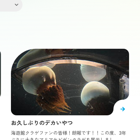
団体のお客様
ドツール
覧船 サンタマリア
生きものたちのお食事タイム
レゴランド®︎･ディスカバリー･
アオリイカ
#
アカハナグマ
#
アクアゲート
#
アザラシ
20%楽しむ
海遊館ニュース
ントレポート
コツメカワウソ
大阪
りつくすスタッフがさらに楽し
最新情報やイベントなど、まとめ
#
イズヒメエイ
#
イトマキエイ
#
エイ
#
エダアシクラ
をお届けします
クできます
オシドリ
#
オニヒトデ
#
カスミアジ
#
カブトクラゲ
ンアザラシ
北極圏調査2026
#
カワムツ
#
キャノンボールジェリー
#
キンモクセイ
ト・バリア・リーフ
#
コツメカワウソ
#
コブダイ
#
ゴマ
海洋生物研究所「以
館の設備の話
布利センター」
シロボシアカモエビ
#
シロワニ
#
ジェンツーペンギン
#
ゲ
#
チョウクラゲ
#
チンアナゴ
#
デバスズメダイ
#
赤ちゃんブログ
飼育員の
お久しぶりのデカいやつ
メガイ
#
ハリセンボン
#
バリアリーフクロミス
#
パシフ
海遊館クラゲファンの皆様！朗報です！！この度、3年
ゲ
#
ビワ
#
フサギンポ
#
フリソデエビ
#
ブダイ
り
ぶりに大きなアリアケビゼンクラゲを展示しまし