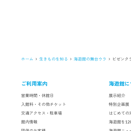
した。こちらは後に Rhopilema hispidum のシノニム（同
じ種類に対して複数の学名がつくこと）とされ、和名は
肥前国にちなんでヒゼンクラゲと命名されたのです。そ
ういえば、ヒゼンクラゲは高知でたまに入網するそう
で、以布利や室戸方面の漁獲物を調べていた係員が写真
を撮っていました。当館での展示経験は、担当によると
「ビゼンと一緒に獲れて展示したことがあったかもしれ
ない？？」ということでしたが、また調べておきます。
「お久しぶりのデカいやつ」で担当が書いているように、
ホーム
生きものを知る
海遊館の舞台ウラ
ビゼンク
アリアケビゼンクラゲは「ビゼンクラゲ」とか「ビゼンク
ラゲの一種」と記載することが多かったのですが、この
たび当館では2022年に発行された「クラゲの図鑑」に準
じて、和名：アリアケビゼンクラゲ、学名：Rhopilema
ご利用案内
海遊館に
esculentum と記載することにしました。また、同じく
「ビゼンクラゲの一種」と呼ばれているビゼンクラゲは？
営業時間・休館日
展示紹介
というと、スナイロビゼンクラゲと呼びます。スナイ
入館料・その他チケット
特別企画展
ロ？これまで海遊館のクラゲをみてきてくださった方は
交通アクセス・駐車場
はじめての
あれっ？って思うかもしれません。なんか聞いたことあ
るような？？例えばこちらのブログ「久しぶりに大きく
館内情報
海遊館を12
育ちました」では、「スナイロクラゲは夏場に展示する大
団体のお客様
海遊館ニュ