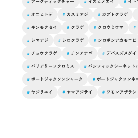
海と同じような環境である児島湾にいたというのが興味
#
アークティックチャー
#
イズヒメエイ
#
イト
深いところですし、児島湾の中でも大きな川が近い地域
#
オニヒトデ
#
カスミアジ
#
カブトクラゲ
のみで漁が行われていたことがわかっています。児島湾
は古代から干拓が行われていましたが、明治以降、干拓
#
キンモクセイ
#
クラゲ
#
クロウミウマ
#
が進んだことや湾の締め切り等によって海の状況が変化
したことがビゼンクラゲの生息に影響したと考えられま
#
シマアジ
#
シロクラゲ
#
シロボシアカモエビ
す。その後のビゼンクラゲは戦後から昭和40（1965）年
頃まではわずかに存在していたようです。2002年には
#
チョウクラゲ
#
チンアナゴ
#
デバスズメダイ
広大の上氏らが瀬戸内海沿岸の漁業協同組合161か所に
アンケートを行い、直近20年のクラゲ出現動向を調査
#
バリアリーフクロミス
#
パシフィックシーネット
れました。その結果、ビゼンクラゲについては95％以
の方が「知らない、全く見たことがない」と回答したそう
#
ポートジャクソンシャーク
#
ポートジャクソンネ
です。2020年の岡山県版レッドデータブックでもビゼ
ンクラゲは絶滅危惧種とされていて、岡山の名産だった
#
ヤジリエイ
#
ヤマアジサイ
#
ワモンアザラシ
ビゼンクラゲはいなくなってしまったことを痛感しま
す。尚、岸上氏が命名したビゼンクラゲの色は青かった
とのことですが、明治26年（1893年）には有明海から赤
い食用クラゲが報告され、標本を検討した結果，ビゼン
クラゲとは色が異なる同種であるとされました。これが
アリアケビゼンクラゲです。岸上氏は続いて明治30年
（1897年）に有明海から別の白い食用クラゲを記録しま