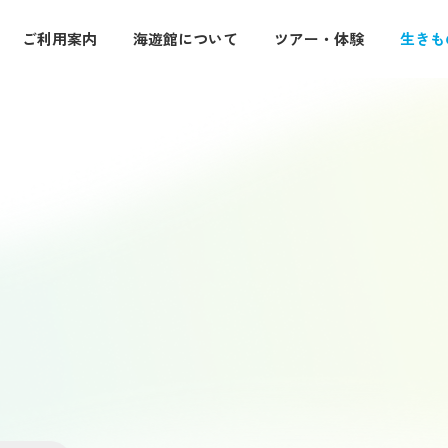
ご利用案内
海遊館について
ツアー・体験
生きも
・休館日
入館料・その他チケット
特別企画展
ード・イベント
図鑑
ーケットプレース
ジンベエバックヤード
環境保全への取り組み
なにわ食いしんぼ横丁
ぐる旅で出会う生きものたちと
開催中の特別展や過去に開催した
紹介します
紹介します
らす生きものの名前や生態をチ
調査・研究やさまざまな取り組み
紹介します