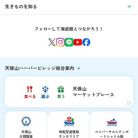
イベント
館内情報
生きものを知る
はじめての海遊館
海遊館ガイドツアー
生きもの図鑑
団体のお客様
海遊館を120%楽しむ
音声ガイド / 海遊館探検隊 すたんぷノート
フォローして海遊館とつながろう！
環境保全への取り組み
よくある質問・お問い合わせ
海遊館ニュース
生きものたちのお食事タイム
海遊館の舞台ウラ
夜の海遊館
天保山ハーバービレッジ総合案内
天保山
マーケットプレース
天保山
帆船型遊覧船
ユニバーサルシティ
ポ
大観覧車
サンタマリア
ートシャトル船