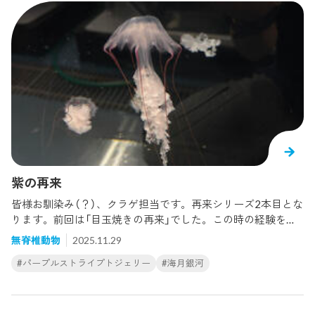
紫の再来
皆様お馴染み（？）、クラゲ担当です。再来シリーズ2本目とな
ります。前回は「目玉焼きの再来」でした。この時の経験を経
て、目玉焼きクラゲこと「チチュウカイイボクラゲ」は、今の
無脊椎動物
2025.11.29
ところ比較的安定して育成させることができています。成
#パープルストライプトジェリー
#海月銀河
長〜。さて、今回の再来はこちら！アカクラゲに似てるけ
ど、傘と触手が紫っぽい...？こちらのクラゲは、「パープルス
トライプトジェリー」という名前で北米太平洋沿岸に分布し、
日本にはいません。なんと、12年振りの登場です（笑）このク