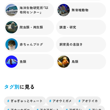
に、代替餌料が見つかったこと・初期餌料のワムシが継続し
て培養できたことということかな...と思っています！（ワムシ
海洋生物研究所「以
無脊椎動物
布利センター」
も色々苦労したので、近々ブログに書きたいな...）改めて、ア
ドバイスをいただいた園館の皆様、育成を頑張ってくれた若
手たちに感謝です！この経験をパープルストライプトジェリ
爬虫類・両生類
調査・研究
ーの継続展示や他のクラゲ育成にも活かすことができればと
思っています！さ〜て、次の再来はどんなクラゲになるのや
ら...？クラゲ担当の模索は続く...。
赤ちゃんブログ
飼育員の息抜き
魚類
鳥類
タグ別
に見る
#
ぎゅぎゅっとキュート
#
アオウミガメ
#
アオリイカ
#
アカハナグマ
#
アクアゲート
#
アザラシ
#
アシカ