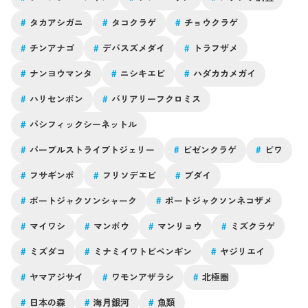
#
タカアシガニ
#
タコクラゲ
#
チョウクラゲ
#
チンアナゴ
#
デバスズメダイ
#
トラフザメ
#
ナンヨウマンタ
#
ニシキエビ
#
ハダカカメガイ
#
ハリセンボン
#
バリアリーフクロミス
#
パシフィックシーネットル
#
パープルストライプトジェリー
#
ビゼンクラゲ
#
ビワ
#
フサギンポ
#
フリソデエビ
#
ブダイ
#
ポートジャクソンシャーク
#
ポートジャクソンネコザメ
#
マイワシ
#
マンボウ
#
マンリョウ
#
ミズクラゲ
#
ミズダコ
#
ミナミイワトビペンギン
#
ヤジリエイ
#
ヤマアジサイ
#
ワモンアザラシ
#
北極圏
#
日本の森
#
海月銀河
#
魚類