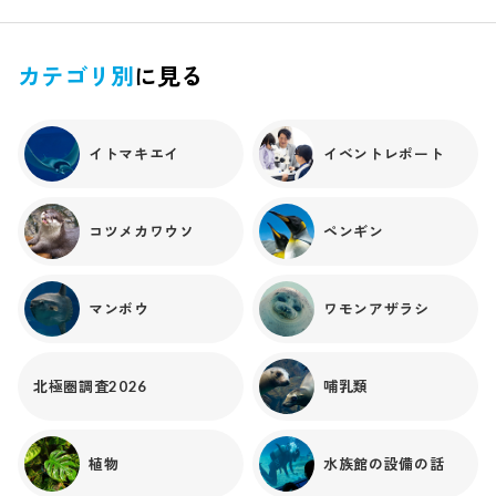
ラゲ、海遊館がクラゲ飼育を開始したときからポリプを管理
している、文字通り古株です。多い時は1日に50個体単位で
エフィラ（赤ちゃんクラゲ）を出してくれるのですが...▲ポリプ
カテゴリ別
に見る
から出てすぐのエフィラたちこのエフィラが全然育たない。
水流をつける、流れを止める、容器を変える、アルテミアと
餌用クラゲの量を増やしてみる...。どれをやっても効果はイマ
イトマキエイ
イベントレポート
イチでした。なんやねん君ら。「昔はアルテミアとミズクラゲ
を給餌したら育ったのにな〜」という前情報はありましたが、
ポリプが古いためか、全くうまくいかずに展示に至らず、月
コツメカワウソ
ペンギン
日が経っていきました。 それからご縁があり、海外でパープ
ルストライプトジェリーを継続して飼育されている水族館の
方が海遊館を訪れたこと、そして私がクラゲの勉強会に参加
マンボウ
ワモンアザラシ
させていただいき、私と若手で質問しまくったことで、パー
プル育成は急展開を迎えます。色々なお話を要約すると、「暴
力的な給餌が必要」とのことでした。そこで、餌となるアルテ
ミアとミズクラゲの他、ワムシや加工したイサザアミ等も用
北極圏調査2026
哺乳類
意し、給餌の際は胃に餌が確実に入るよう工夫しました。▲
給餌中のパープルたち成長スピードはゆっくりですが、3ヵ月
以上育成し、とうとう展示できる大きさまで成長しました！
植物
水族館の設備の話
今回育成がうまくいった条件としては、・ミズクラゲの他