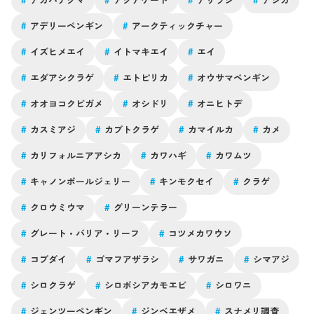
#
アデリーペンギン
#
アークティックチャー
#
イズヒメエイ
#
イトマキエイ
#
エイ
#
エダアシクラゲ
#
エトピリカ
#
オウサマペンギン
#
オオヨコクビガメ
#
オシドリ
#
オニヒトデ
#
カスミアジ
#
カブトクラゲ
#
カマイルカ
#
カメ
#
カリフォルニアアシカ
#
カワハギ
#
カワムツ
#
キャノンボールジェリー
#
キンモクセイ
#
クラゲ
#
クロウミウマ
#
グリーンテラー
#
グレート・バリア・リーフ
#
コツメカワウソ
#
コブダイ
#
ゴマフアザラシ
#
サワガニ
#
シマアジ
#
シロクラゲ
#
シロボシアカモエビ
#
シロワニ
#
ジェンツーペンギン
#
ジンベエザメ
#
スナメリ調査